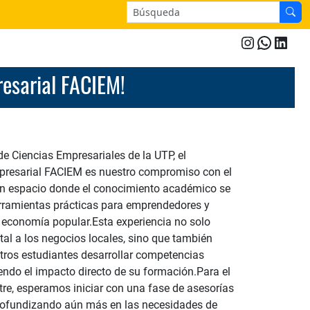
Buscar en el sitio:
Instagra
Whats
Link
presarial FACIEM!
de Ciencias Empresariales de la UTP, el
presarial FACIEM es nuestro compromiso con el
 un espacio donde el conocimiento académico se
erramientas prácticas para emprendedores y
 economía popular.Esta experiencia no solo
tal a los negocios locales, sino que también
tros estudiantes desarrollar competencias
iendo el impacto directo de su formación.Para el
re, esperamos iniciar con una fase de asesorías
¡profundizando aún más en las necesidades de