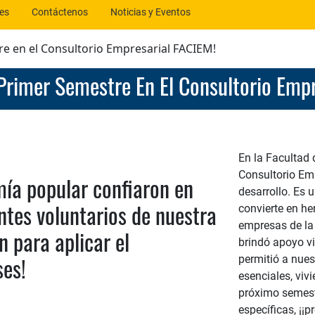
tes
Contáctenos
Noticias y Eventos
tre en el Consultorio Empresarial FACIEM!
El Primer Semestre En El Consultorio Em
En la Facultad 
Consultorio Em
mía popular confiaron en
desarrollo. Es
ntes voluntarios de nuestra
convierte en h
empresas de la
 para aplicar el
brindó apoyo vi
ses!
permitió a nues
esenciales, viv
próximo semest
específicas, ¡