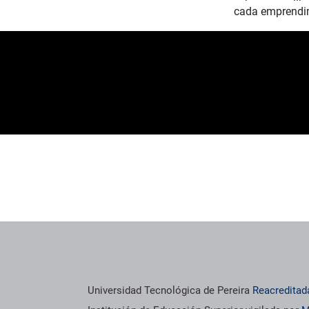
cada emprendim
os institucionales
Información institucional
Universidad Tecnológica de Pereira
Reacreditad