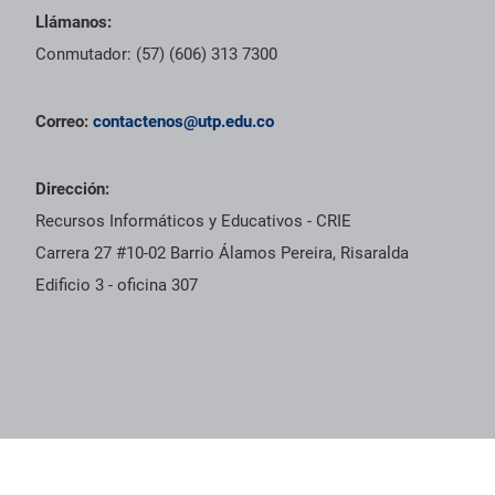
Llámanos:
Conmutador: (57) (606) 313 7300
Correo:
contactenos@utp.edu.co
Dirección:
Recursos Informáticos y Educativos - CRIE
Carrera 27 #10-02 Barrio Álamos Pereira, Risaralda
Edificio 3 - oficina 307