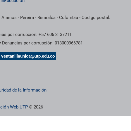
inEducación
 Alamos - Pereira - Risaralda - Colombia - Código postal:
cias por corrupción: +57 606 3137211
 y Denuncias por corrupción: 018000966781
s
ventanillaunica@utp.edu.co
uridad de la Información
ración Web UTP
© 2026